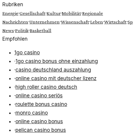
Rubriken
·
·
·
·
Energie
Gesellschaft
Kultur
Mobilität
Regionale
·
·
·
·
·
Nachrichten
Unternehmen
Wissenschaft
Leben
Wirtschaft
Sp
·
·
News
Politik
Basketball
Empfohlen
1go casino
·
1go casino bonus ohne einzahlung
·
casino deutschland auszahlung
·
online casino mit deutscher lizenz
·
high roller casino deutsch
·
online casino seriös
·
roulette bonus casino
·
monro casino
·
online casino bonus
·
pelican casino bonus