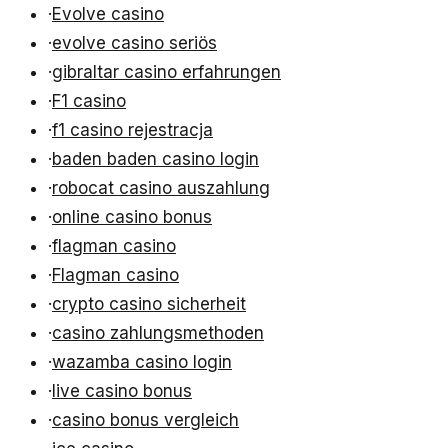
·
Evolve casino
·
evolve casino seriös
·
gibraltar casino erfahrungen
·
F1 casino
·
f1 casino rejestracja
·
baden baden casino login
·
robocat casino auszahlung
·
online casino bonus
·
flagman casino
·
Flagman casino
·
crypto casino sicherheit
·
casino zahlungsmethoden
·
wazamba casino login
·
live casino bonus
·
casino bonus vergleich