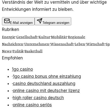
Verständnis der Welt zu vermitteln und über wichtige
Entwicklungen informiert zu bleiben.
E-Mail anzeigen
Telegram anzeigen
Rubriken
·
·
·
·
Energie
Gesellschaft
Kultur
Mobilität
Regionale
·
·
·
·
·
Nachrichten
Unternehmen
Wissenschaft
Leben
Wirtschaft
Sp
·
·
News
Politik
Basketball
Empfohlen
1go casino
·
1go casino bonus ohne einzahlung
·
casino deutschland auszahlung
·
online casino mit deutscher lizenz
·
high roller casino deutsch
·
online casino seriös