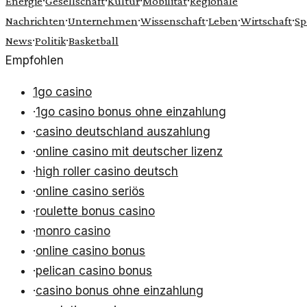
·
·
·
·
Energie
Gesellschaft
Kultur
Mobilität
Regionale
·
·
·
·
·
Nachrichten
Unternehmen
Wissenschaft
Leben
Wirtschaft
Sp
·
·
News
Politik
Basketball
Empfohlen
1go casino
·
1go casino bonus ohne einzahlung
·
casino deutschland auszahlung
·
online casino mit deutscher lizenz
·
high roller casino deutsch
·
online casino seriös
·
roulette bonus casino
·
monro casino
·
online casino bonus
·
pelican casino bonus
·
casino bonus ohne einzahlung