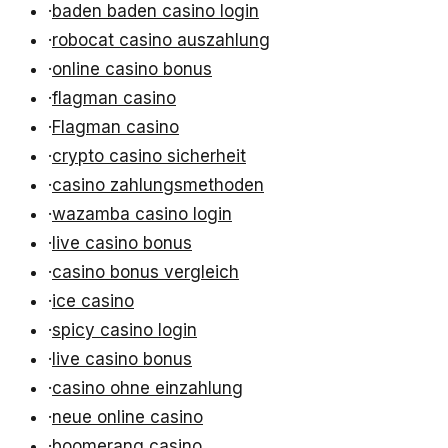
·
baden baden casino login
·
robocat casino auszahlung
·
online casino bonus
·
flagman casino
·
Flagman casino
·
crypto casino sicherheit
·
casino zahlungsmethoden
·
wazamba casino login
·
live casino bonus
·
casino bonus vergleich
·
ice casino
·
spicy casino login
·
live casino bonus
·
casino ohne einzahlung
·
neue online casino
·
boomerang casino