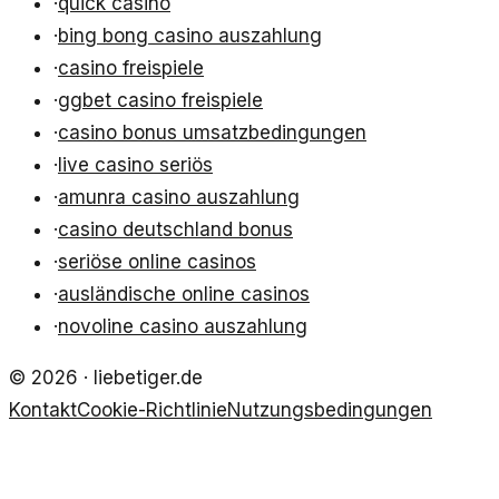
·
quick casino
·
bing bong casino auszahlung
·
casino freispiele
·
ggbet casino freispiele
·
casino bonus umsatzbedingungen
·
live casino seriös
·
amunra casino auszahlung
·
casino deutschland bonus
·
seriöse online casinos
·
ausländische online casinos
·
novoline casino auszahlung
©
2026
·
liebetiger.de
Kontakt
Cookie-Richtlinie
Nutzungsbedingungen