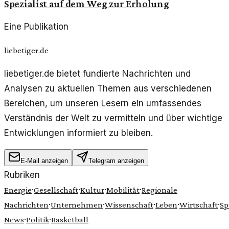
Spezialist auf dem Weg zur Erholung
Eine Publikation
liebetiger.de
liebetiger.de bietet fundierte Nachrichten und
Analysen zu aktuellen Themen aus verschiedenen
Bereichen, um unseren Lesern ein umfassendes
Verständnis der Welt zu vermitteln und über wichtige
Entwicklungen informiert zu bleiben.
E-Mail anzeigen
Telegram anzeigen
Rubriken
·
·
·
·
Energie
Gesellschaft
Kultur
Mobilität
Regionale
·
·
·
·
·
Nachrichten
Unternehmen
Wissenschaft
Leben
Wirtschaft
Sp
·
·
News
Politik
Basketball