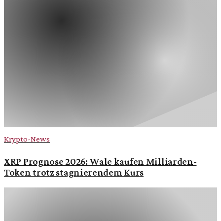
Krypto-News
XRP Prognose 2026: Wale kaufen Milliarden-
Token trotz stagnierendem Kurs