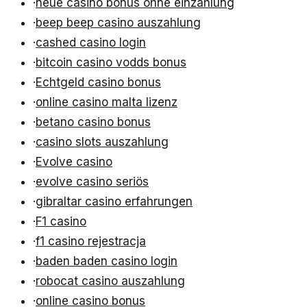
·
neue casino bonus ohne einzahlung
·
beep beep casino auszahlung
·
cashed casino login
·
bitcoin casino vodds bonus
·
Echtgeld casino bonus
·
online casino malta lizenz
·
betano casino bonus
·
casino slots auszahlung
·
Evolve casino
·
evolve casino seriös
·
gibraltar casino erfahrungen
·
F1 casino
·
f1 casino rejestracja
·
baden baden casino login
·
robocat casino auszahlung
·
online casino bonus